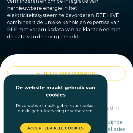
verminderen en om de integratie van
hernieuwbare energie in het
elektriciteitssysteem te bevorderen. BEE HIVE
combineert de unieke kennis en expertise van
BEE met verbruiksdata van de klanten en met
de data van de energiemarkt.
TERUG NAAR OVERZICHT
Deel op Facebook
De website maakt gebruik van
17 oktober 2023
Deel op LinkedIn
cookies
Deze website maakt gebruik van cookies
BEE is frontrunner en neemt hierbij de lead in
om de gebruikservaring te verbeteren.
het faciliteren van een beter én
sli
mmer
energiemanagement
voor hun klanten, zijnde
ACCEPTEER ALLE COOKIES
bedrijven met eigen lokale productie installaties