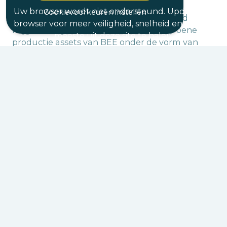
(PV) of energie assets zoals batterijen of
Uw browser wordt niet ondersteund. Update uw
Cookievoorkeuren instellen
laadpalen, die daarbij ook de mogelijkheid
browser voor meer veiligheid, snelheid en om het
krijgen om gebruik te maken van de groene
meeste uit deze site te halen.
productie assets van BEE onder de vorm van
CPPA’s.
BEE HIVE optimaliseert de energiekosten van
de klanten, rekening houdend met de
spotmarkt, de weersvoorspellingen, de
onbalansmarkt en het capaciteitstarief. Zo
wordt het verbruiksvolume van de klant slim
ingepand in functie van die parameters.
Door
op een slimme manier verbruiksvolumes
voor de klant in te plannen, en door op het
juiste moment met de juiste volumes af te
wijken van de geplande productie en
consumptie van de klanten, kan BEE Hive
automatisch een optimale energiebesparing
voor de klant faciliteren
. Klanten van BEE