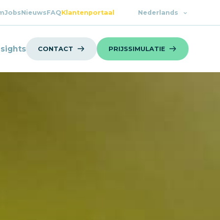
m
Jobs
Nieuws
FAQ
Klantenportaal
Nederlands
nsights
CONTACT
PRIJSSIMULATIE