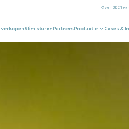
Over BEE
Tea
e verkopen
Slim sturen
Partners
Productie
Cases & I