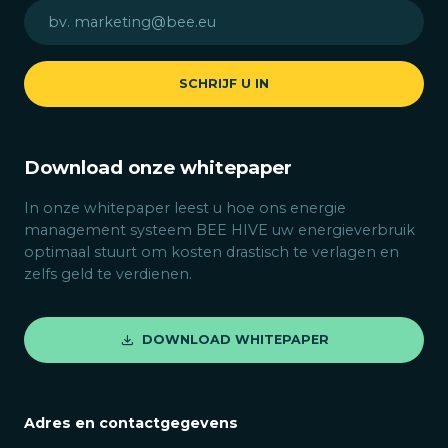
raden u dus aan om zelf een keuze te maken.
Als energieleverancier hebben wij geen
toegang tot dit portaal voor onze klanten, dus
SCHRIJF U IN
kunnen we deze keuze niet voor u doorgeven.
Als leverancier hebben we geen invloed op de
bepaling en aanrekening van deze nettarieven,
Download onze whitepaper
maar ze verschijnen wel op de factuur die we
naar de klanten sturen, omdat wij
In onze whitepaper leest u hoe ons energie
verantwoordelijk zijn voor het innen van deze
management systeem BEE HIVE uw energieverbruik
tarieven.
optimaal stuurt om kosten drastisch te verlagen en
zelfs geld te verdienen.
DOWNLOAD WHITEPAPER
Adres en contactgegevens