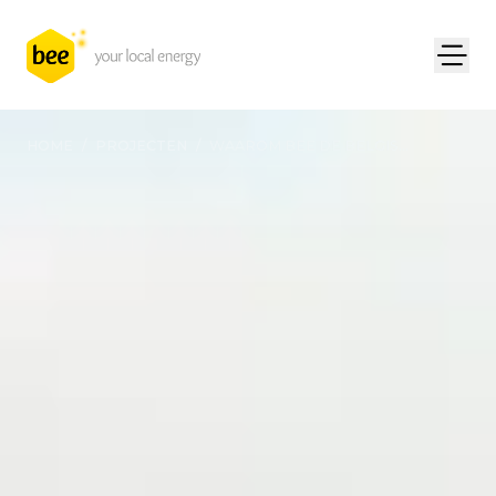
HOME
/
PROJECTEN
/
WAAROM BEE DE BELGIS...