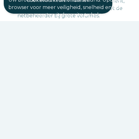
nomination). Dit leidt tot veel curtailment,
Cookievoorkeuren instellen
browser voor meer veiligheid, snelheid en om het
een prijsrisico en mogelijk conflict met de
meeste uit deze site te halen.
netbeheerder bij grote volumes.
BEE HIVE curtailment:
geavanceerde
strategie voor slimme aansturing van
zonneproductie. Slimme nominaties en
keuzes: we gaan voor positieve
day-ahead
prijzen, en wanneer negatieve
day-ahead
prijzen worden voorspeld door ons
geavanceerde algoritme, injecteren we op
de
imbalance market
. Curtailment wordt
enkel geactiveerd wanneer beide markten
negatief zijn! We creëren zo veel mogelijk
waarde!
Uw zonnepanelen optimaal
benut