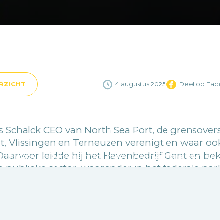
RZICHT
4 augustus 2025
Deel op Fa
s Schalck CEO van North Sea Port, de grensover
t, Vlissingen en Terneuzen verenigt en waar oo
 Daarvoor leidde hij het Havenbedrijf Gent en bek
Update uw browser voor meer veiligheid, snelheid en o
de publieke sector, waaronder in het federale pa
 Vandaag combineert hij bestuursmandaten bij 
rk via zijn eigen consultancybureau.
 heb ik BEE vanuit mijn rol in de Gentse haven 