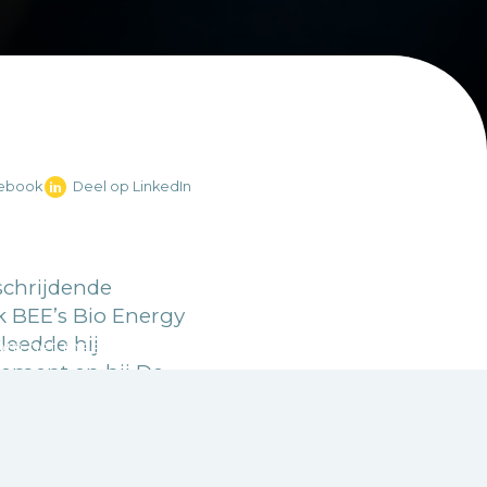
cebook
Deel op LinkedIn
schrijdende
k BEE’s Bio Energy
leedde hij
m het meeste uit deze site te halen.
rlement en bij De
organisaties als
zien groeien,”