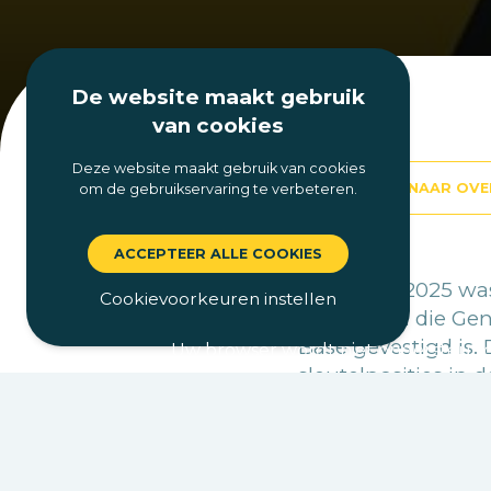
De website maakt gebruik
van cookies
Deze website maakt gebruik van cookies
TERUG NAAR OVE
om de gebruikservaring te verbeteren.
ACCEPTEER ALLE COOKIES
Tot begin 2025 wa
Cookievoorkeuren instellen
fusiehaven die Gen
Base gevestigd is.
Uw browser wordt niet ondersteund. 
sleutelposities in 
Vlaamse Waterweg.
NMBS met advieswe
“Doorheen de jaren