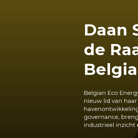
Daan S
de Ra
Belgi
Belgian Eco Energ
nieuw lid van haar
havenontwikkeling,
governance, breng
industrieel inzicht