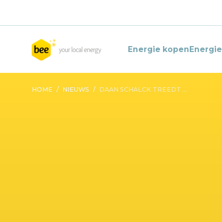
Energie kopen
Energi
HOME
/
NIEUWS
/
DAAN SCHALCK TREEDT ...