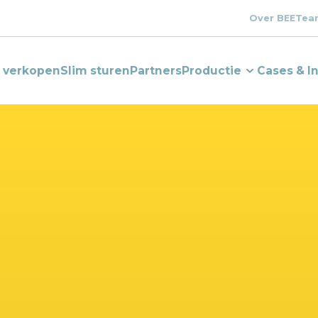
Over BEE
Tea
e verkopen
Slim sturen
Partners
Productie
Cases & I