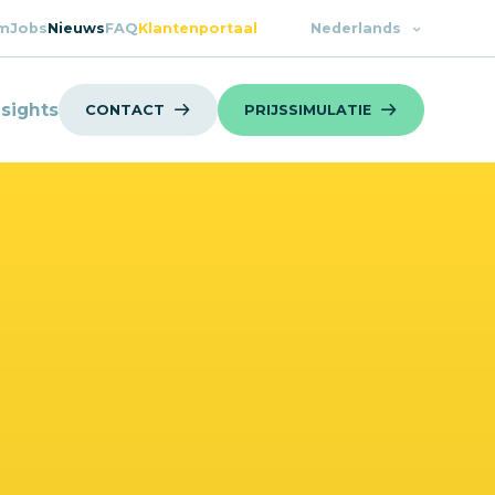
m
Jobs
Nieuws
FAQ
Klantenportaal
Nederlands
nsights
CONTACT
PRIJSSIMULATIE